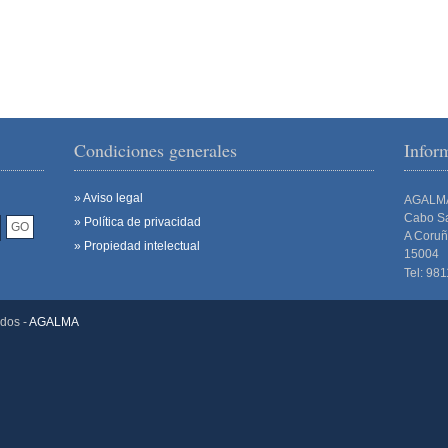
Condiciones generales
Info
» Aviso legal
AGALM
Cabo Sa
» Política de privacidad
A Coru
» Propiedad intelectual
15004
Tel: 98
ados -
AGALMA