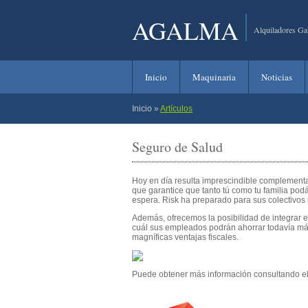
AGALMA
Alquiladores Ga
Inicio
Maquinaria
Noticias
Inicio
»
Artículos
Seguro de Salud
Hoy en día resulta imprescindible complementar
que garantice que tanto tú como tu familia podá
espera. Risk ha preparado para sus colectivos
Además, ofrecemos la posibilidad de integrar el
cuál sus empleados podrán ahorrar todavía má
magníficas ventajas fiscales.
Puede obtener más información consultando el 