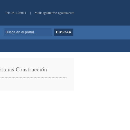
Tel: 981126611
|
Mail: agalma@e-agalma.com
ticias Construcción