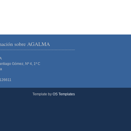
rmación sobre AGALMA
A
ntiago Gómez, Nº 4, 1º C
ña
1126611
Template by
OS Templates